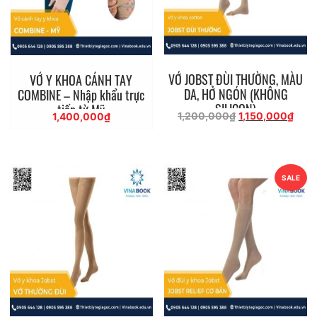
VỚ JOBST ĐÙI THƯỜNG, MÀU
VỚ Y KHOA CÁNH TAY
DA, HỞ NGÓN (KHÔNG
COMBINE – Nhập khẩu trực
SILICON)
tiếp từ Mỹ
Giá
Giá
1,200,000
₫
1,150,000
₫
1,400,000
₫
gốc
hiện
là:
tại
1,200,000₫.
là:
1,15
SALE