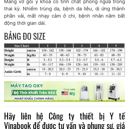
Mang vớ gối y khoa có tính chất phòng ngừa trong
thai kỳ. Nhiểm trùng da, bệnh da liễu, dị ứng thành
phần vải, mất nhạy cảm ở chi, bệnh nhân nằm bất
động thời gian dài.
BẢNG ĐO SIZE
Hãy liên hệ
Công ty thiết bị Y tế
Vinabook
để được tư vấn và phụng sự, giá