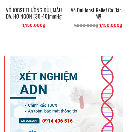
VỚ JOBST THƯỜNG ĐÙI, MÀU
Vớ Đùi Jobst Relief Cơ Bản –
DA, HỞ NGÓN [30-40]mmHg
Mỹ
Giá
Giá
1,150,000
₫
1,200,000
₫
1,150,000
₫
gốc
hiện
là:
tại
1,200,000₫.
là:
1,15