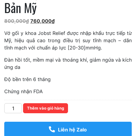
Bản Mỹ
Giá
Giá
800,000
₫
760,000
₫
gốc
hiện
Vớ gối y khoa Jobst Relief được nhập khẩu trực tiếp từ
là:
tại
Mỹ, hiệu quả cao trong điều trị suy tĩnh mạch – dãn
800,000₫.
là:
tĩnh mạch với chuẩn áp lực [20-30]mmHg.
760,000₫.
Đàn hồi tốt, mềm mại và thoáng khí, giảm ngứa và kích
ứng da
Độ bền trên 6 tháng
Chứng nhận FDA
Số
Thêm vào giỏ hàng
lượng
Liên hệ Zalo