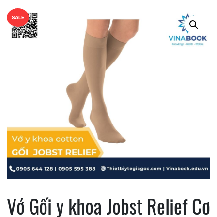
SALE
Vớ Gối y khoa Jobst Relief Cơ