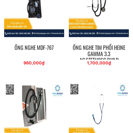
ỐNG NGHE MDF-767
ỐNG NGHE TIM PHỔI HEINE
GAMMA 3.3
AC.STETHOSC.CHILD
960,000
₫
1,700,000
₫