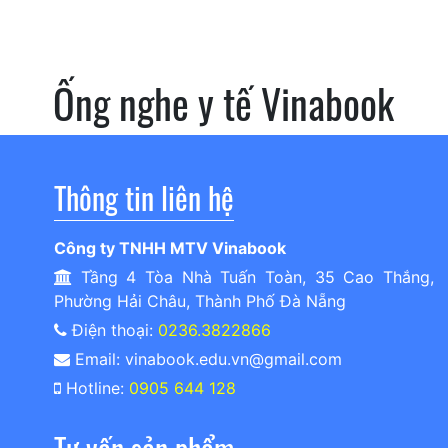
Ống nghe y tế Vinabook
Thông tin liên hệ
Công ty TNHH MTV Vinabook
Tầng 4 Tòa Nhà Tuấn Toàn, 35 Cao Thắng,
Phường Hải Châu, Thành Phố Đà Nẵng
Điện thoại:
0236.3822866
Email: vinabook.edu.vn@gmail.com
Hotline:
0905 644 128