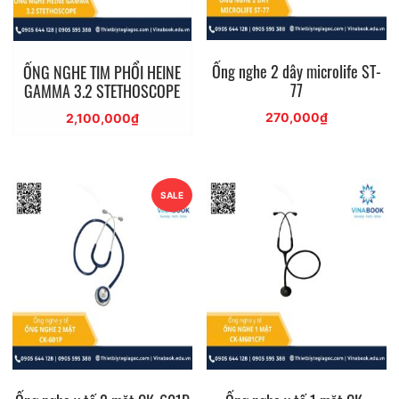
Ống nghe 2 dây microlife ST-
ỐNG NGHE TIM PHỔI HEINE
77
GAMMA 3.2 STETHOSCOPE
270,000
₫
2,100,000
₫
SALE