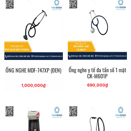
Ống nghe y tế đa tần số 1 mặt
ỐNG NGHE MDF-747XP (ĐEN)
CK-M601P
690,000
₫
1,000,000
₫