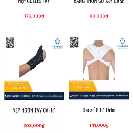
NẸP COLLES TAY
BĂNG THUN CỔ TAY ORBE
176,000
₫
60,000
₫
Đai số 8 H1 Orbe
NẸP NGÓN TAY CÁI H1
141,000
₫
208,000
₫