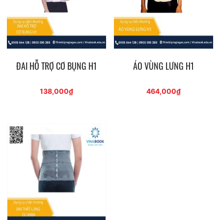
ĐAI HỖ TRỢ CƠ BỤNG H1
ÁO VÙNG LƯNG H1
138,000
₫
464,000
₫