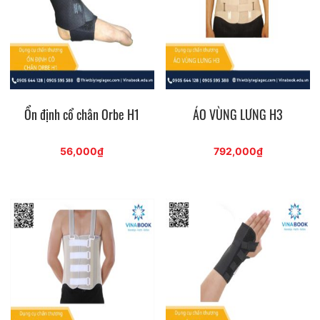
Ổn định cổ chân Orbe H1
ÁO VÙNG LƯNG H3
56,000
₫
792,000
₫