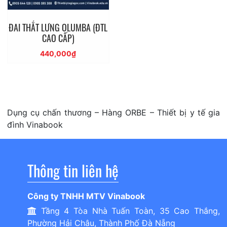
ĐAI THẮT LƯNG OLUMBA (ĐTL
CAO CẤP)
440,000
₫
Dụng cụ chấn thương – Hàng ORBE – Thiết bị y tế gia
đình Vinabook
Thông tin liên hệ
Công ty TNHH MTV Vinabook
Tầng 4 Tòa Nhà Tuấn Toàn, 35 Cao Thắng,
Phường Hải Châu, Thành Phố Đà Nẵng