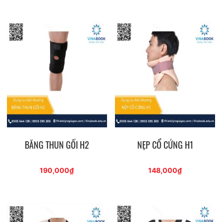
BĂNG THUN GỐI H2
NẸP CỔ CỨNG H1
190,000
₫
148,000
₫