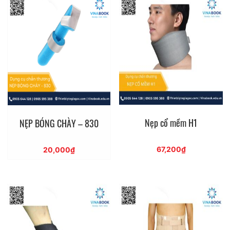
Nẹp cổ mềm H1
NẸP BÓNG CHÀY – 830
67,200
₫
20,000
₫