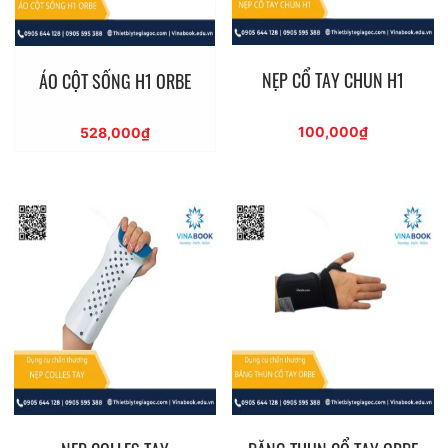
NẸP CỔ TAY CHUN H1
ÁO CỘT SỐNG H1 ORBE
100,000
₫
528,000
₫