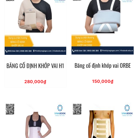
Băng cố định khớp vai ORBE
BĂNG CỐ ĐỊNH KHỚP VAI H1
150,000
₫
280,000
₫