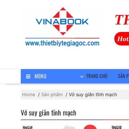
Skip
to
T
content
Hot
MENU
TRANG CHỦ
SẢN 
Home
Sản phẩm
Vớ suy giãn tĩnh mạch
Vớ suy giãn tĩnh mạch