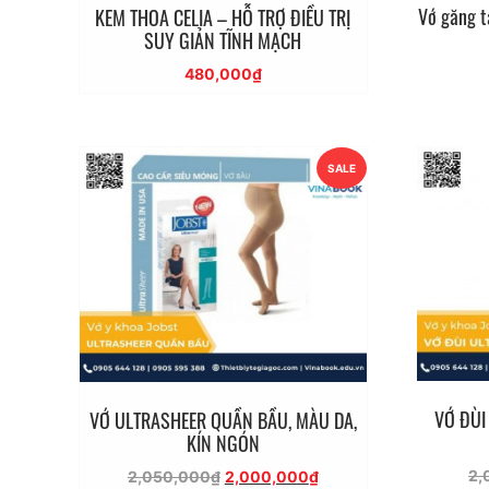
Vớ găng t
KEM THOA CELIA – HỖ TRỢ ĐIỀU TRỊ
SUY GIẢN TĨNH MẠCH
480,000
₫
SALE
VỚ ĐÙI
VỚ ULTRASHEER QUẦN BẦU, MÀU DA,
KÍN NGÓN
Giá
Giá
2,
2,050,000
₫
2,000,000
₫