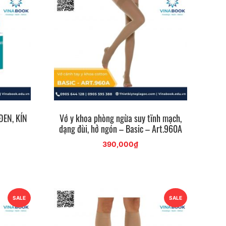
ĐEN, KÍN
Vớ y khoa phòng ngừa suy tĩnh mạch,
dạng đùi, hở ngón – Basic – Art.960A
390,000
₫
SALE
SALE