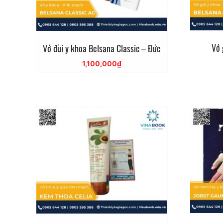
Vớ 
Vớ đùi y khoa Belsana Classic – Đức
1,100,000
₫