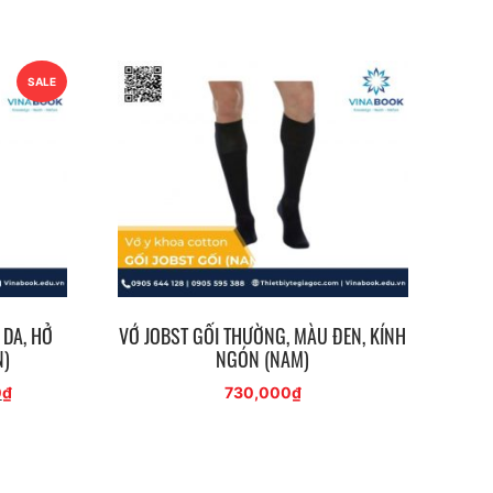
SALE
 DA, HỞ
VỚ JOBST GỐI THƯỜNG, MÀU ĐEN, KÍNH
N)
NGÓN (NAM)
Giá
0
₫
730,000
₫
hiện
tại
₫.
là:
1,150,000₫.