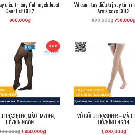
ay điều trị suy tĩnh mạch Jobst
Vớ cánh tay điều trị suy tĩnh 
Gauntlet CCL2
Armsleeve CCL2
Giá
880,000
₫
800,000
₫
750,000
gốc
là:
800,000₫
SALE
 ULTRASHEER, MÀU DA/ĐEN,
VỚ GỐI ULTRASHEER – MÀU 
HỞ/KÍN NGÓN
HỞ/KÍNH NGÓN
Giá
Giá
000,000
₫
1,950,000
₫
1,200,000
₫