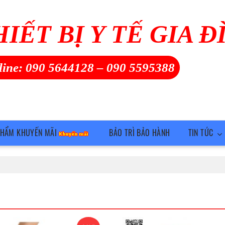
HIẾT BỊ Y TẾ GIA Đ
line:
090 5644128
–
090 5595388
PHẨM KHUYẾN MÃI
BẢO TRÌ BẢO HÀNH
TIN TỨC