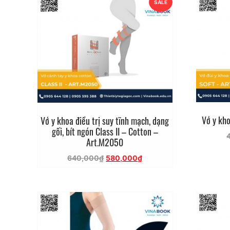
SALE
Vớ y kh
Vớ y khoa điều trị suy tĩnh mạch, dạng
gối, bít ngón Class II – Cotton –
Art.M2050
Giá
Giá
640,000
₫
580,000
₫
gốc
hiện
là:
tại
640,000₫.
là:
580,000₫.