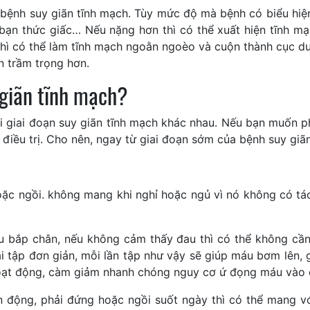
 bệnh suy giãn tĩnh mạch. Tùy mức độ mà bệnh có biểu hi
 bạn thức giấc… Nếu nặng hơn thì có thể xuất hiện tĩnh m
hì có thể làm tĩnh mạch ngoằn ngoèo và cuộn thành cục dư
n trầm trọng hơn.
 giãn tĩnh mạch?
ỗi giai đoạn suy giãn tĩnh mạch khác nhau. Nếu bạn muốn 
ể điều trị. Cho nên, ngay từ giai đoạn sớm của bệnh suy gi
hoặc ngồi. không mang khi nghỉ hoặc ngủ vì nó không có t
đau bắp chân, nếu không cảm thấy đau thì có thể không cầ
i tập đơn giản, mỗi lần tập như vậy sẽ giúp máu bơm lên,
oạt động, càm giảm nhanh chóng nguy cơ ứ đọng máu vào c
n động, phải đứng hoặc ngồi suốt ngày thì có thể mang vớ