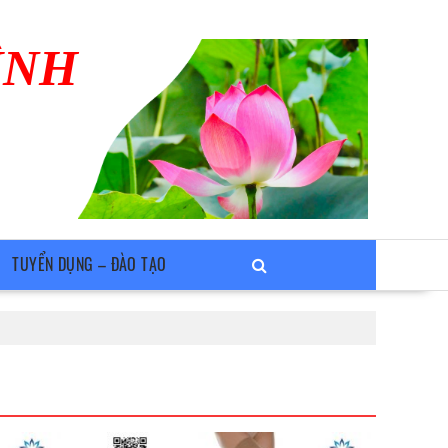
ÌNH
TUYỂN DỤNG – ĐÀO TẠO