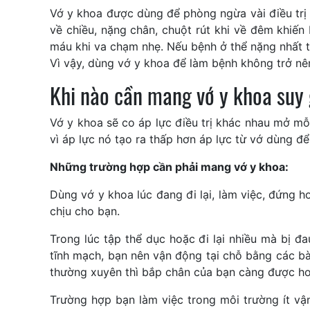
Vớ y khoa được dùng để phòng ngừa vài điều trị
về chiều, nặng chân, chuột rút khi về đêm khiến
máu khi va chạm nhẹ. Nếu bệnh ở thể nặng nhất t
Vì vậy, dùng vớ y khoa để làm bệnh không trở nê
Khi nào cần mang vớ y khoa suy
Vớ y khoa sẽ co áp lực điều trị khác nhau mở m
vì áp lực nó tạo ra thấp hơn áp lực từ vớ dùng đ
Những trường hợp cần phải mang vớ y khoa:
Dùng vớ y khoa lúc đang đi lại, làm việc, đứng 
chịu cho bạn.
Trong lúc tập thể dục hoặc đi lại nhiều mà bị 
tĩnh mạch, bạn nên vận động tại chỗ bằng các bà
thường xuyên thì bắp chân của bạn càng được h
Trường hợp bạn làm việc trong môi trường ít vậ