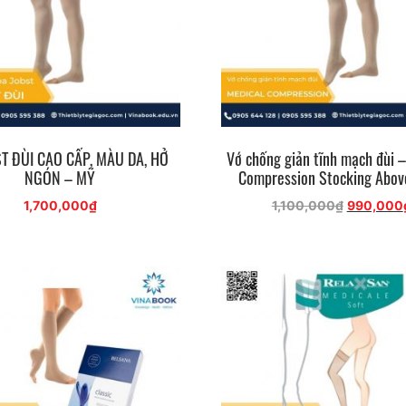
T ĐÙI CAO CẤP, MÀU DA, HỞ
Vớ chống giản tĩnh mạch đùi 
NGÓN – MỸ
Compression Stocking Abov
Giá
1,700,000
₫
1,100,000
₫
990,000
gốc
là:
1,100,000