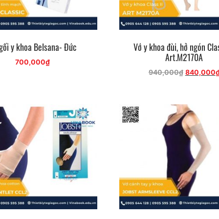
gối y khoa Belsana- Đức
Vớ y khoa đùi, hở ngón Clas
Art.M2170A
700,000
₫
Giá
940,000
₫
840,000
gốc
là:
940,000₫