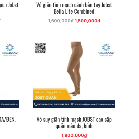
mạch Jobst
Vớ giãn tĩnh mạch cánh bàn tay Jobst
Bella Lite Combined
Giá
Giá
Giá
₫
1,600,000
₫
1,500,000
₫
hiện
gốc
hiện
tại
là:
tại
.
là:
1,600,000₫.
là:
750,000₫.
1,500,000₫.
DA/ĐEN,
Vớ suy giãn tĩnh mạch JOBST cao cấp
quần màu da, kính
1,800,000
₫