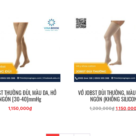
gốc
hiện
là:
tại
2,000,000₫.
là:
1,950,000₫.
ST THƯỜNG ĐÙI, MÀU DA, HỞ
VỚ JOBST ĐÙI THƯỜNG, MÀU
NGÓN [30-40]mmHg
NGÓN (KHÔNG SILICO
Giá
1,150,000
₫
1,200,000
₫
1,150,00
gốc
là:
1,200,000