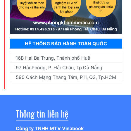
HỆ THỐNG BẢO HÀNH TOÀN QUỐC
16B Hai Bà Trưng, Thành phố Huế
97 Hải Phòng, P. Hải Châu, Tp.Đà Nẵng
590 Cách Mạng Tháng Tám, P11, Q3, Tp.HCM
Thông tin liên hệ
Công ty TNHH MTV Vinabook