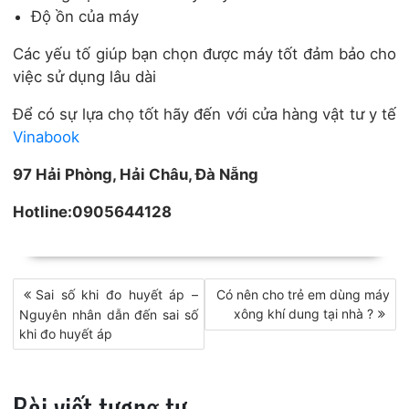
Độ ồn của máy
Các yếu tố giúp bạn chọn được máy tốt đảm bảo cho
việc sử dụng lâu dài
Để có sự lựa chọ tốt hãy đến với cửa hàng vật tư y tế
Vinabook
97 Hải Phòng, Hải Châu, Đà Nẵng
Hotline:0905644128
Điều
Sai số khi đo huyết áp –
Có nên cho trẻ em dùng máy
xông khí dung tại nhà ?
Nguyên nhân dẫn đến sai số
hướng
khi đo huyết áp
bài
viết
Bài viết tương tự