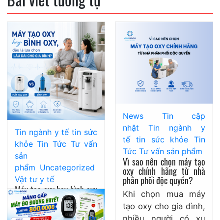
News
Tin cập
nhật
Tin ngành y
Tin ngành y tế
tin sức
tế
tin sức khỏe
Tin
khỏe
Tin Tức
Tư vấn
Tức
Tư vấn sản phẩm
sản
Vì sao nên chọn máy tạo
phẩm
Uncategorized
oxy chính hãng từ nhà
phân phối độc quyền?
Vật tư y tế
Máy tạo oxy hay bình oxy
Khi chọn mua máy
đâu là lựa chọn lâu dài
tạo oxy cho gia đình,
cho gia đình?
nhiều người có xu