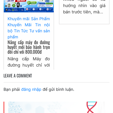
Nhiều gia đình phân
hướng nhìn vào giá
vân giữa máy tạo oxy
bán trước tiên, mà...
hay bình oxy khi
Khuyến mãi
Sản Phẩm
người thân cần hỗ
Khuyến Mãi
Tin nội
trợ hô hấp tại...
bộ
Tin Tức
Tư vấn sản
phẩm
Nâng cấp máy đo đường
huyết mới bảo hành trọn
đời chỉ với 800.000đ
Nâng cấp Máy đo
đường huyết chỉ với
800.000Đ – Chương
LEAVE A COMMENT
trình thu cũ đổi mới
trọn bồ VivaChek Ino
Bạn phải
đăng nhập
để gửi bình luận.
bảo...