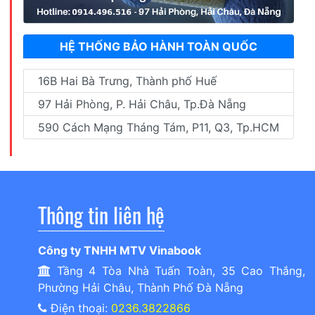
HỆ THỐNG BẢO HÀNH TOÀN QUỐC
16B Hai Bà Trưng, Thành phố Huế
97 Hải Phòng, P. Hải Châu, Tp.Đà Nẵng
590 Cách Mạng Tháng Tám, P11, Q3, Tp.HCM
Thông tin liên hệ
Công ty TNHH MTV Vinabook
Tầng 4 Tòa Nhà Tuấn Toàn, 35 Cao Thắng,
Phường Hải Châu, Thành Phố Đà Nẵng
Điện thoại:
0236.3822866