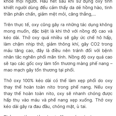
khỏe mọi người. Hầu hết sau khi sử dụng oxy tinh
khiết người dùng đểu cảm thấy da dẻ hồng hào, tinh
thần phấn chấn, giảm mệt mỏi, căng thẳng,…
Trên thực tế, oxy cũng gây ra những tác dụng không
mong muốn, đặc biệt là khi thở với nồng độ cao và
kéo dài. Thở oxy quá nhiều sẽ gây ức chế hô hấp,
làm chậm nhịp thở, giảm thông khí, gây CO2 trong
máu tăng cao, đây là điều nên tránh đối với bệnh
nhân tắc nghẽn phổi mãn tính. Nồng độ oxy quá cao
sẽ tạo các gốc oxy làm tổn thương màng phế nang –
mao mạch gây tổn thương tại phổi.
Thở oxy 100% kéo dài có thể làm xẹp phổi do oxy
thay thế hoàn toàn nito trong phế nang. Nếu oxy
thay thế hoàn toàn nito, oxy sẽ nhanh chóng được
hấp thụ vào máu và phế nang xẹp xuống. Thở oxy
kéo dài gây ra đau đầu, chóng mặt, ù tai.