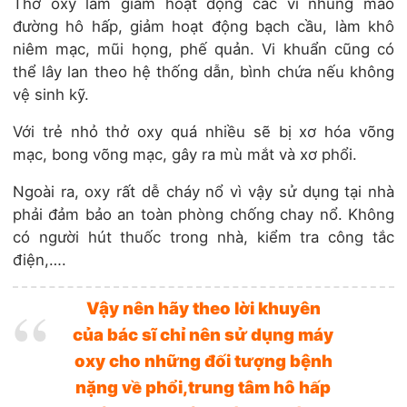
Thở oxy làm giảm hoạt động các vi nhung mao
đường hô hấp, giảm hoạt động bạch cầu, làm khô
niêm mạc, mũi họng, phế quản. Vi khuẩn cũng có
thể lây lan theo hệ thống dẫn, bình chứa nếu không
vệ sinh kỹ.
Với trẻ nhỏ thở oxy quá nhiều sẽ bị xơ hóa võng
mạc, bong võng mạc, gây ra mù mắt và xơ phổi.
Ngoài ra, oxy rất dễ cháy nổ vì vậy sử dụng tại nhà
phải đảm bảo an toàn phòng chống chay nổ. Không
có người hút thuốc trong nhà, kiểm tra công tắc
điện,….
Vậy nên hãy theo lời khuyên
của bác sĩ chỉ nên sử dụng máy
oxy cho những đối tượng bệnh
nặng về phổi,trung tâm hô hấp