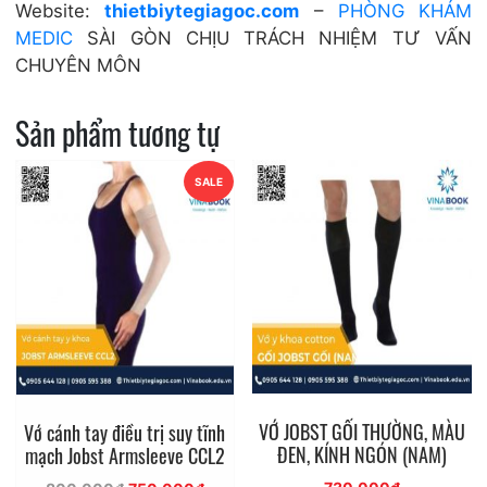
Website:
thietbiytegiagoc.com
–
PHÒNG KHÁM
MEDIC
SÀI GÒN CHỊU TRÁCH NHIỆM TƯ VẤN
CHUYÊN MÔN
Sản phẩm tương tự
SALE
VỚ JOBST GỐI THƯỜNG, MÀU
Vớ cánh tay điều trị suy tĩnh
ĐEN, KÍNH NGÓN (NAM)
mạch Jobst Armsleeve CCL2