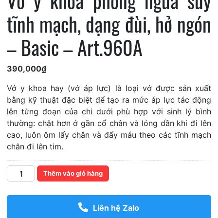
Vớ y khoa phòng ngừa suy
tĩnh mạch, dạng đùi, hở ngón
– Basic – Art.960A
390,000
₫
Vớ y khoa hay (vớ áp lực) là loại vớ được sản xuất
bằng kỹ thuật đặc biệt để tạo ra mức áp lực tác động
lên từng đoạn của chi dưới phù hợp với sinh lý bình
thường: chặt hơn ở gần cổ chân và lỏng dần khi đi lên
cao, luôn ôm lấy chân và đẩy máu theo các tĩnh mạch
chân đi lên tim.
Số
Thêm vào giỏ hàng
lượng
Liên hệ Zalo