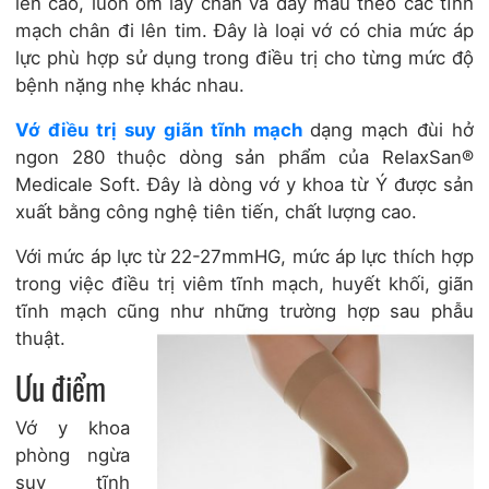
lên cao, luôn ôm lấy chân và đẩy máu theo các tĩnh
mạch chân đi lên tim. Đây là loại vớ có chia mức áp
lực phù hợp sử dụng trong điều trị cho từng mức độ
bệnh nặng nhẹ khác nhau.
Vớ điều trị suy giãn tĩnh mạch
dạng mạch đùi hở
ngon 280 thuộc dòng sản phẩm của RelaxSan®
Medicale Soft. Đây là dòng vớ y khoa từ Ý được sản
xuất bằng công nghệ tiên tiến, chất lượng cao.
Với mức áp lực từ 22-27mmHG, mức áp lực thích hợp
trong việc điều trị viêm tĩnh mạch, huyết khối, giãn
tĩnh mạch cũng như những trường hợp sau phẫu
thuật.
Ưu điểm
Vớ y khoa
phòng ngừa
suy tĩnh