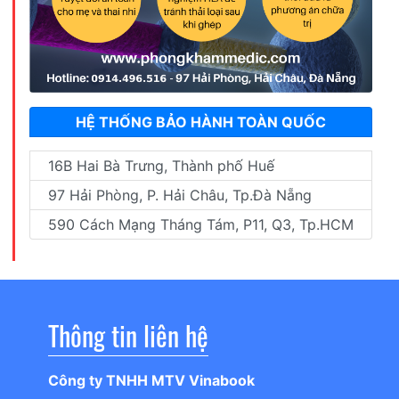
HỆ THỐNG BẢO HÀNH TOÀN QUỐC
16B Hai Bà Trưng, Thành phố Huế
97 Hải Phòng, P. Hải Châu, Tp.Đà Nẵng
590 Cách Mạng Tháng Tám, P11, Q3, Tp.HCM
Thông tin liên hệ
Công ty TNHH MTV Vinabook