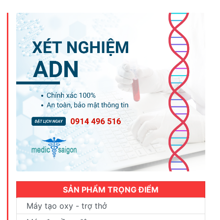
580,0
SẢN PHẨM TRỌNG ĐIỂM
Máy tạo oxy - trợ thở