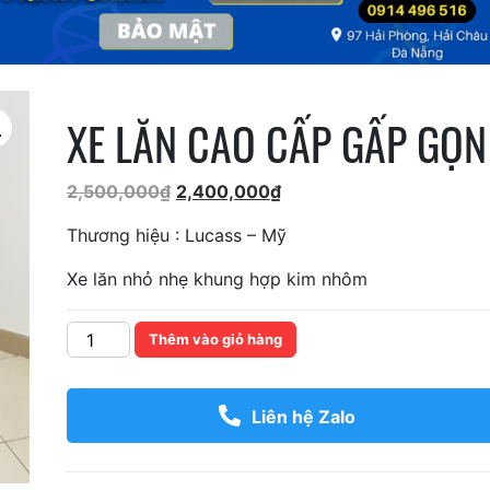
XE LĂN CAO CẤP GẤP GỌN
Giá
Giá
2,500,000
₫
2,400,000
₫
gốc
hiện
Thương hiệu : Lucass – Mỹ
là:
tại
2,500,000₫.
là:
Xe lăn nhỏ nhẹ khung hợp kim nhôm
2,400,000₫.
Số
Thêm vào giỏ hàng
lượng
Liên hệ Zalo