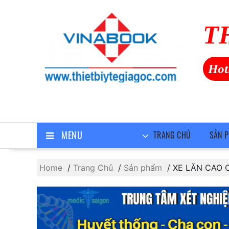
Skip
to
T
content
Hot
MENU
TRANG CHỦ
SẢN 
Home
Trang Chủ
Sản phẩm
XE LĂN CAO 