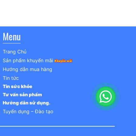
hiện
tại
.
là:
5,500,000₫.
Menu
Trang Chủ
Sản phẩm khuyến mãi
Hướng dẫn mua hàng
Tin tức
Tin sức khỏe
Tư vấn sản phẩm
Hướng dẫn sử dụng.
Tuyển dụng – Đào tạo