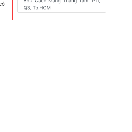
590 Cách Mạng Tháng Tám, P11,
có
Q3, Tp.HCM