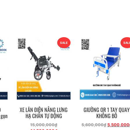
SALE
SAL
D
XE LĂN ĐIỆN NÂNG LƯNG
GIƯỜNG OR 1 TAY QUAY
 gọn
HẠ CHÂN TỰ ĐỘNG
KHÔNG BÔ
Giá
Giá
15,000,000
₫
5,600,000
₫
5,500,000