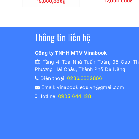
gốc
Giá
12,000,000
₫
15,000,000
₫
là:
hiện
16,000,000₫.
tại
là:
15,000,000₫.
Thông tin liên hệ
Công ty TNHH MTV Vinabook
Tầng 4 Tòa Nhà Tuấn Toàn, 35 Cao Th
Phường Hải Châu, Thành Phố Đà Nẵng
Điện thoại:
0236.3822866
Email: vinabook.edu.vn@gmail.com
Hotline:
0905 644 128