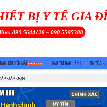
HIẾT BỊ Y TẾ GIA Đ
line:
090 5644128
–
090 5595388
PHẨM KHUYẾN MÃI
BẢO TRÌ BẢO HÀNH
TIN TỨC
CẤP GẤP GỌN