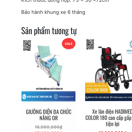
Bảo hành khung xe 6 tháng
Sản phẩm tương tự
SALE
Xe lăn điện HADIME
GIƯỜNG ĐIỆN ĐA CHỨC
COLOR 180 cao cấp gấp
NĂNG OR
tiện lợi
Giá
16,000,000
₫