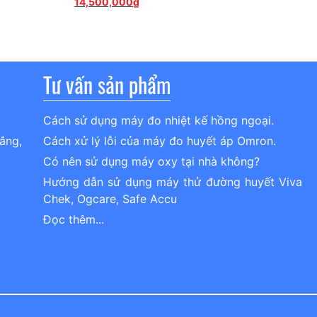
Giá
gốc
gốc
14,500,000
₫
hiện
là:
là:
tại
15,000,000₫.
5,600,000₫
là:
14,500,000₫.
Tư vấn sản phẩm
Cách sử dụng máy đo nhiệt kế hồng ngoại.
ắng,
Cách xử lý lỗi của máy đo huyết áp Omron.
Có nên sử dụng máy oxy tại nhà không?
Hướng dẫn sử dụng máy thử đường huyết Viva
Chek, Ogcare, Safe Accu
Đọc thêm...