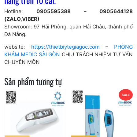
hàng trên 10 cái.
Hotline:
0905595388 – 0905644128
(ZALO,VIBER)
Showroom: 97 Hải Phòng, quận Hải Châu, thành phố
Đà Nẵng.
website:
https://thietbiytegiagoc.com
–
PHÒNG
KHÁM MEDIC SÀI GÒN
CHỊU TRÁCH NHIỆM TƯ VẤN
CHUYÊN MÔN
Sản phẩm tương tự
SALE