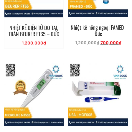
Nhiệt kế hồng ngoại FAMED-
NHIỆT KẾ ĐIỆN TỬ ĐO TAI,
Đức
TRÁN BEURER FT65 – ĐỨC
Giá
Giá
1,200,000
₫
700,000
₫
1,200,000
₫
gốc
hiện
là:
tại
1,200,000₫.
là:
700,