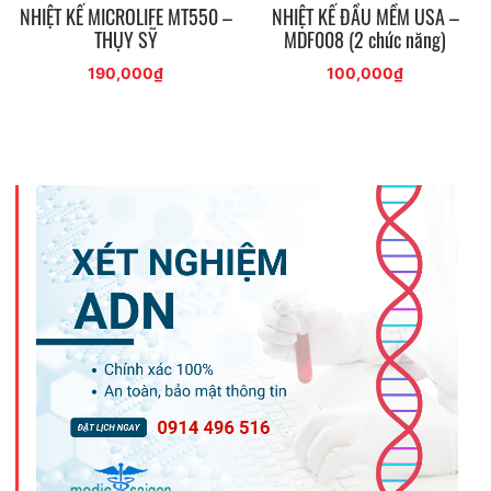
NHIỆT KẾ MICROLIFE MT550 –
NHIỆT KẾ ĐẦU MỀM USA –
THỤY SỸ
MDF008 (2 chức năng)
190,000
₫
100,000
₫