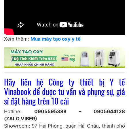
Xem thêm:
Mua máy tạo oxy y tế
Hãy liên hệ
Công ty thiết bị Y tế
Vinabook
để được tư vấn và phụng sự, giá
sỉ đặt hàng trên 10 cái
Hotline:
0905595388 – 0905644128
(ZALO,VIBER)
Showroom: 97 Hải Phòng, quận Hải Châu, thành phố