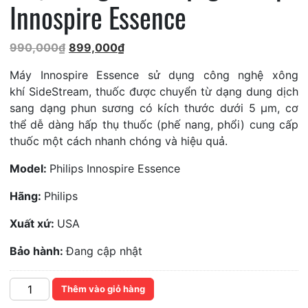
Innospire Essence
Giá
Giá
990,000
₫
899,000
₫
gốc
hiện
Máy Innospire Essence sử dụng công nghệ xông
là:
tại
khí SideStream, thuốc được chuyển từ dạng dung dịch
990,000₫.
là:
sang dạng phun sương có kích thước dưới 5 µm, cơ
899,000₫.
thể dễ dàng hấp thụ thuốc (phế nang, phổi) cung cấp
thuốc một cách nhanh chóng và hiệu quả.
Model:
Philips Innospire Essence
Hãng:
Philips
Xuất xứ:
USA
Bảo hành:
Đang cập nhật
Số
Thêm vào giỏ hàng
lượng