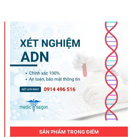
là:
tại
1,450,000₫.
là:
1,20
SẢN PHẨM TRỌNG ĐIỂM