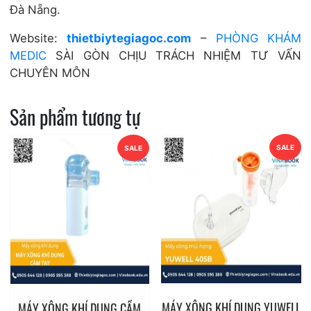
Đà Nẵng.
Website:
thietbiytegiagoc.com
–
PHÒNG KHÁM
MEDIC
SÀI GÒN CHỊU TRÁCH NHIỆM TƯ VẤN
CHUYÊN MÔN
Sản phẩm tương tự
SALE
SALE
MÁY XÔNG KHÍ DUNG YUWELL
MÁY XÔNG KHÍ DUNG CẦM