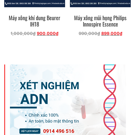
Máy xông khí dung Beurer
Máy xông mũi họng Philips
IH18
Innospire Essence
Giá
Giá
Giá
Giá
1,000,000
₫
900,000
₫
990,000
₫
899,000
₫
gốc
hiện
gốc
hiện
là:
tại
là:
tại
1,000,000₫.
là:
990,000₫.
là:
900,000₫.
899,0