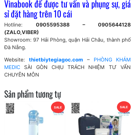
Vinabook
để được tư vấn và phụng sự, giá
sỉ đặt hàng trên 10 cái
Hotline:
0905595388 – 0905644128
(ZALO,VIBER)
Showroom: 97 Hải Phòng, quận Hải Châu, thành phố
Đà Nẵng.
Website:
thietbiytegiagoc.com
–
PHÒNG KHÁM
MEDIC
SÀI GÒN CHỊU TRÁCH NHIỆM TƯ VẤN
CHUYÊN MÔN
Sản phẩm tương tự
SALE
SALE