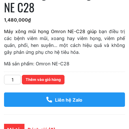
NE C28
1,480,000
₫
Máy xông mũi họng
Omron NE-C28 giúp
bạn điều trị
các bệnh viêm mũi, xoang hay viêm họng, viêm phế
quản, phổi, hen suyễn… một cách hiệu quả và không
gây phản ứng phụ cho hệ tiêu hóa.
Mã sản phẩm: Omron NE-C28
Số
Thêm vào giỏ hàng
lượng
Liên hệ Zalo