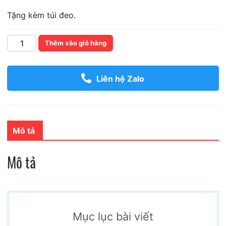
Tặng kèm túi đeo.
Số
Thêm vào giỏ hàng
lượng
Liên hệ Zalo
Mô tả
Mô tả
Mục lục bài viết