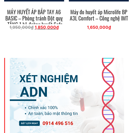
MÁY HUYẾT ÁP BẮP TAY A6
Máy đo huyết áp Microlife BP
BASIC – Phòng tránh Đột quỵ
A3L Comfort – Công nghệ IMT
-TẶNG 1 bộ đường huyết Safe
Giá
Giá
1,950,000
₫
1,850,000
₫
1,650,000
₫
Accu
gốc
hiện
là:
tại
1,950,000₫.
là:
1,850,000₫.