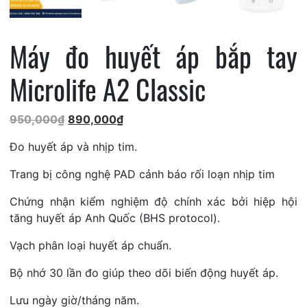
Máy đo huyết áp bắp tay
Microlife A2 Classic
Giá
Giá
950,000
₫
890,000
₫
gốc
hiện
Đo huyết áp và nhịp tim.
là:
tại
950,000₫.
là:
Trang bị công nghệ PAD cảnh báo rối loạn nhịp tim
890,000₫.
Chứng nhận kiểm nghiệm độ chính xác bởi hiệp hội
tăng huyết áp Anh Quốc (BHS protocol).
Vạch phân loại huyết áp chuẩn.
Bộ nhớ 30 lần đo giúp theo dõi biến động huyết áp.
Lưu ngày giờ/tháng năm.