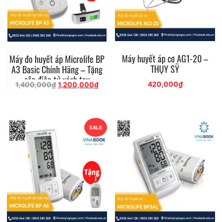
Máy huyết áp cơ AG1-20 –
Máy đo huyết áp Microlife BP
THỤY SỸ
A3 Basic Chính Hãng – Tặng
cân điện tử xách tay
Giá
Giá
420,000
₫
1,400,000
₫
1,200,000
₫
gốc
hiện
là:
tại
1,400,000₫.
là:
1,200,000₫.
SALE