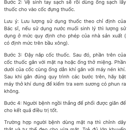
Bước 2: Vệ sinh tay sạch sẽ rồi dùng ống sạch lấy
thuốc cho vào cốc đựng thuốc.
Lưu ý: Lưu lượng sử dụng thuốc theo chỉ định của
Bác sĩ, nếu sử dụng nước muối sinh lý thì lượng sử
dụng ở mức quy định cho phép của nhà sản xuất (
có định mức trên bầu xông).
Bước 3: Đậy nắp cốc thuốc. Sau đó, phần trên của
cốc thuốc gắn với mặt nạ hoặc ống thở miệng. Phần
dưới của cốc cùng ống dẫn khí gắn với máy nén khí.
Sau khi gắn đúng quy trình các bước trên, hãy bật
máy thở khí dung để kiểm tra xem sương có phun ra
không.
Bước 4: Người bệnh ngồi thẳng để phổi được giãn để
cho kết quả điều trị tốt.
Trường hợp người bệnh dùng mặt nạ thì chỉnh dây
thắt và tư thế đeo cho vừa mặt. Trẻ đủ lớn khuyến