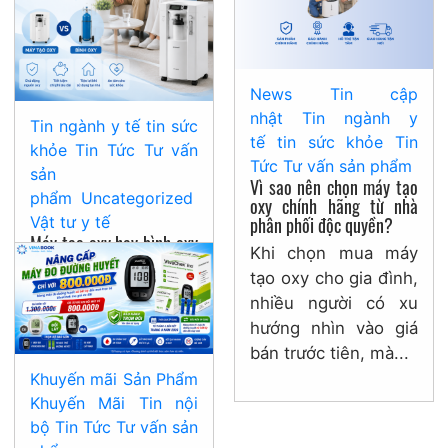
News
Tin cập
nhật
Tin ngành y
Tin ngành y tế
tin sức
tế
tin sức khỏe
Tin
khỏe
Tin Tức
Tư vấn
Tức
Tư vấn sản phẩm
sản
Vì sao nên chọn máy tạo
phẩm
Uncategorized
oxy chính hãng từ nhà
phân phối độc quyền?
Vật tư y tế
Máy tạo oxy hay bình oxy
Khi chọn mua máy
đâu là lựa chọn lâu dài
tạo oxy cho gia đình,
cho gia đình?
nhiều người có xu
Nhiều gia đình phân
hướng nhìn vào giá
vân giữa máy tạo oxy
bán trước tiên, mà...
hay bình oxy khi
Khuyến mãi
Sản Phẩm
người thân cần hỗ
Khuyến Mãi
Tin nội
trợ hô hấp tại...
bộ
Tin Tức
Tư vấn sản