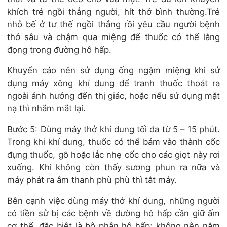
khích trẻ ngồi thẳng người, hít thở bình thường.Trẻ
nhỏ bế ở tư thế ngồi thẳng rồi yêu cầu người bệnh
thở sâu và chậm qua miệng để thuốc có thể lắng
đọng trong đường hô hấp.
Khuyến cáo nên sử dụng ống ngậm miệng khi sử
dụng máy xông khí dung để tranh thuốc thoát ra
ngoài ảnh hưởng đến thị giác, hoặc nếu sử dụng mặt
nạ thì nhắm mắt lại.
Bước 5: Dùng máy thở khí dung tối đa từ 5 – 15 phút.
Trong khi khí dung, thuốc có thể bám vào thành cốc
đựng thuốc, gõ hoặc lắc nhẹ cốc cho các giọt này rơi
xuống. Khi không còn thấy sương phun ra nữa và
máy phát ra âm thanh phù phù thì tắt máy.
Bên cạnh việc dùng máy thở khí dung, những người
có tiền sử bị các bệnh về đường hô hấp cần giữ ấm
cơ thể, đặc biệt là bộ phận hô hấp; không nên nằm