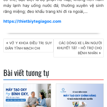
máy lạnh hay uống nước đá; thường xuyên vệ sinh
răng miệng; đeo khẩu trang khi đi ra ngoài,…
https://thietbiytegiagoc.com
Điều
VỚ Y KHOA ĐIỀU TRỊ SUY
CÁC DÒNG XE LĂN NGƯỜI
KHUYẾT TẬT – HỖ TRỢ CHO
GIÃN TĨNH MẠCH CHI
hướng
BỆNH NHÂN
bài
viết
Bài viết tương tự