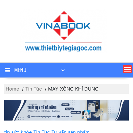
Skip
to
content
MENU
Home
Tin Tức
MÁY XÔNG KHÍ DUNG
tin sức khỏe
Tin Tức
Tư vấn sản phẩm