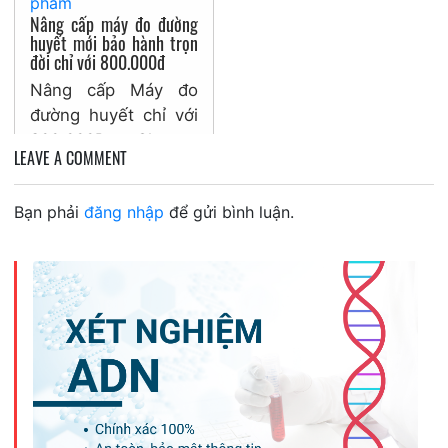
phẩm
Nâng cấp máy đo đường
huyết mới bảo hành trọn
đời chỉ với 800.000đ
Nâng cấp Máy đo
đường huyết chỉ với
800.000Đ – Chương
LEAVE A COMMENT
trình thu cũ đổi mới
trọn bồ VivaChek Ino
Bạn phải
đăng nhập
để gửi bình luận.
bảo...