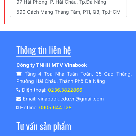
97 Hải Phòng, P. Hải Châu, Tp.Đà Nẵng
590 Cách Mạng Tháng Tám, P11, Q3, Tp.HCM
Thông tin liên hệ
Công ty TNHH MTV Vinabook
Tầng 4 Tòa Nhà Tuấn Toàn, 35 Cao Thắng,
Phường Hải Châu, Thành Phố Đà Nẵng
Điện thoại:
0236.3822866
Email: vinabook.edu.vn@gmail.com
Hotline:
0905 644 128
Tư vấn sản phẩm