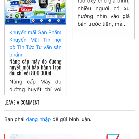
tạo oxy cho gia đình,
cho gia đình?
nhiều người có xu
Nhiều gia đình phân
hướng nhìn vào giá
vân giữa máy tạo oxy
bán trước tiên, mà...
hay bình oxy khi
Khuyến mãi
Sản Phẩm
người thân cần hỗ
Khuyến Mãi
Tin nội
trợ hô hấp tại...
bộ
Tin Tức
Tư vấn sản
phẩm
Nâng cấp máy đo đường
huyết mới bảo hành trọn
đời chỉ với 800.000đ
Nâng cấp Máy đo
đường huyết chỉ với
800.000Đ – Chương
LEAVE A COMMENT
trình thu cũ đổi mới
trọn bồ VivaChek Ino
Bạn phải
đăng nhập
để gửi bình luận.
bảo...