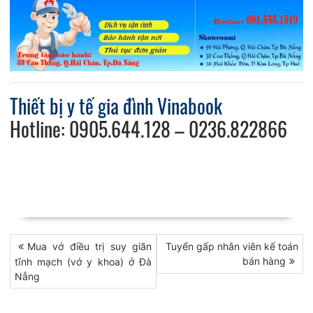
Thiết bị y tế gia đình Vinabook
Hotline: 0905.644.128 – 0236.822866
Điều
Mua vớ điều trị suy giãn
Tuyển gấp nhân viên kế toán
bán hàng
tĩnh mạch (vớ y khoa) ở Đà
hướng
Nẵng
bài