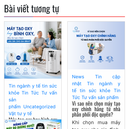
viết
Bài viết tương tự
News
Tin cập
nhật
Tin ngành y
Tin ngành y tế
tin sức
tế
tin sức khỏe
Tin
khỏe
Tin Tức
Tư vấn
Tức
Tư vấn sản phẩm
sản
Vì sao nên chọn máy tạo
phẩm
Uncategorized
oxy chính hãng từ nhà
phân phối độc quyền?
Vật tư y tế
Máy tạo oxy hay bình oxy
Khi chọn mua máy
đâu là lựa chọn lâu dài