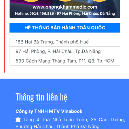
HỆ THỐNG BẢO HÀNH TOÀN QUỐC
16B Hai Bà Trưng, Thành phố Huế
97 Hải Phòng, P. Hải Châu, Tp.Đà Nẵng
590 Cách Mạng Tháng Tám, P11, Q3, Tp.HCM
Thông tin liên hệ
Công ty TNHH MTV Vinabook
Tầng 4 Tòa Nhà Tuấn Toàn, 35 Cao Thắng,
Phường Hải Châu, Thành Phố Đà Nẵng