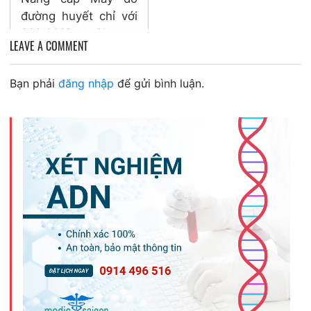
đường huyết chỉ với
800.000Đ – Chương
LEAVE A COMMENT
trình thu cũ đổi mới
trọn bồ VivaChek Ino
Bạn phải
đăng nhập
để gửi bình luận.
bảo...