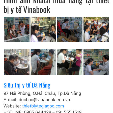
bị y tế Vinabook
Siêu thị y tế Đà Nẵng
97 Hải Phòng, Q.Hải Châu, Tp.Đà Nẵng
E-mail: ducbao@vinabook.edu.vn
Website:
thietbiytegiagoc.com
HOTLINE: 0905.644.128 – 091.555.1519