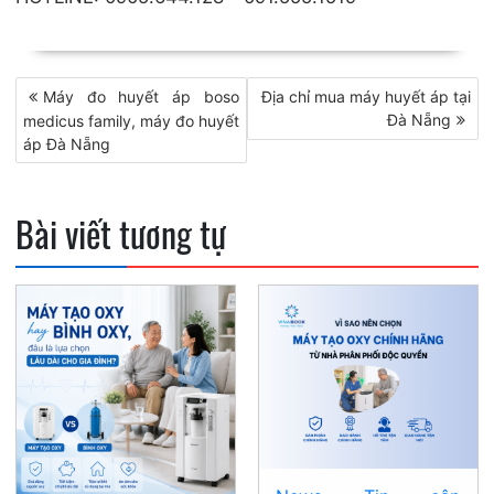
Điều
Máy đo huyết áp boso
Địa chỉ mua máy huyết áp tại
Đà Nẵng
medicus family, máy đo huyết
hướng
áp Đà Nẵng
bài
viết
Bài viết tương tự