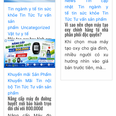
News
Tin cập
nhật
Tin ngành y
Tin ngành y tế
tin sức
tế
tin sức khỏe
Tin
khỏe
Tin Tức
Tư vấn
Tức
Tư vấn sản phẩm
sản
Vì sao nên chọn máy tạo
phẩm
Uncategorized
oxy chính hãng từ nhà
phân phối độc quyền?
Vật tư y tế
Máy tạo oxy hay bình oxy
Khi chọn mua máy
đâu là lựa chọn lâu dài
tạo oxy cho gia đình,
cho gia đình?
nhiều người có xu
Nhiều gia đình phân
hướng nhìn vào giá
vân giữa máy tạo oxy
bán trước tiên, mà...
hay bình oxy khi
Khuyến mãi
Sản Phẩm
người thân cần hỗ
Khuyến Mãi
Tin nội
trợ hô hấp tại...
bộ
Tin Tức
Tư vấn sản
phẩm
Nâng cấp máy đo đường
huyết mới bảo hành trọn
đời chỉ với 800.000đ
Nâng cấp Máy đo