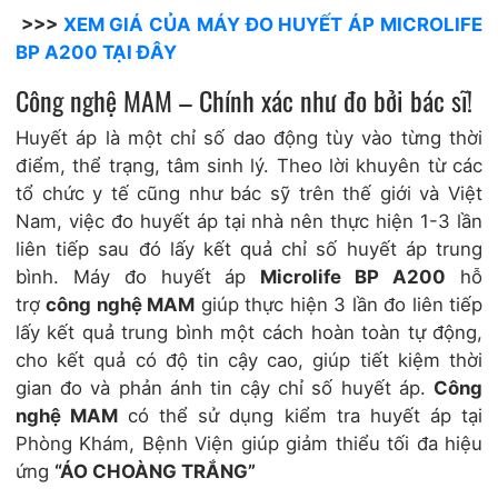
>>>
XEM GIÁ CỦA MÁY ĐO HUYẾT ÁP MICROLIFE
BP A200 TẠI ĐÂY
Công nghệ MAM – Chính xác như đo bởi bác sĩ!
Huyết áp là một chỉ số dao động tùy vào từng thời
điểm, thể trạng, tâm sinh lý. Theo lời khuyên từ các
tổ chức y tế cũng như bác sỹ trên thế giới và Việt
Nam, việc đo huyết áp tại nhà nên thực hiện 1-3 lần
liên tiếp sau đó lấy kết quả chỉ số huyết áp trung
bình. Máy đo huyết áp
Microlife BP A200
hỗ
trợ
công nghệ MAM
giúp thực hiện 3 lần đo liên tiếp
lấy kết quả trung bình một cách hoàn toàn tự động,
cho kết quả có độ tin cậy cao, giúp tiết kiệm thời
gian đo và phản ánh tin cậy chỉ số huyết áp.
Công
nghệ MAM
có thể sử dụng kiểm tra huyết áp tại
Phòng Khám, Bệnh Viện giúp giảm thiểu tối đa hiệu
ứng
“ÁO CHOÀNG TRẮNG”