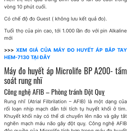
vòng 10 phút cuối.
Có chế độ đo Guest ( không lưu kết quả đo).
Tuổi thọ của pin cao, tới 1.000 lần đo với pin Alkaline
mới
>>>
XEM GIÁ CỦA MÁY ĐO HUYẾT ÁP BẮP TAY
HEM-7130 TẠI ĐÂY
Máy đo huyết áp Microlife BP A200- tầm
soát rung nhĩ
Công nghệ AFIB – Phòng tránh Đột Quỵ
Rung nhĩ (Atrial Filbrilation – AFIB) là một dạng của
rối loạn nhịp mạch dẫn tới tích tụ huyết khối ở tim.
Khuyết khối này có thể di chuyển lên não và gây tắt
nghẽn mạch máu não gây đột quỵ. Công nghệ AFIB
độc quyền của Microlife tích hợp trong máy đo huyết