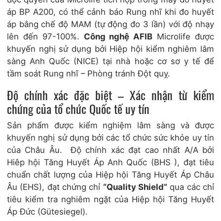
áp BP A200, có thể cảnh báo Rung nhĩ khi đo huyết
áp bằng chế độ MAM (tự động đo 3 lần) với độ nhạy
lên đến 97-100%.
Công nghệ AFIB
Microlife được
khuyến nghị sử dụng bởi Hiệp hội kiểm nghiêm lâm
sàng Anh Quốc (NICE) tại nhà hoặc cơ sơ y tế để
tầm soát Rung nhĩ – Phòng tránh Đột quỵ.
Độ chính xác đặc biệt – Xác nhận từ kiểm
chứng của tổ chức Quốc tế uy tín
Sản phẩm được kiểm nghiệm lâm sàng và được
khuyến nghị sử dụng bởi các tổ chức sức khỏe uy tín
của Châu Âu. Độ chính xác đạt cao nhất A/A bởi
Hiêp hội Tăng Huyết Áp Anh Quốc (BHS ), đạt tiêu
chuẩn chất lượng của Hiệp hội Tăng Huyết Áp Châu
Âu (EHS), đạt chứng chỉ
“Quality Shield”
qua các chỉ
tiêu kiểm tra nghiêm ngặt của Hiệp hội Tăng Huyết
Áp Đức (Gütesiegel).